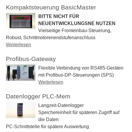
b
r
-
p
Kompaktsteuerung BasicMaster
e
T
D
b
r
BITTE NICHT FÜR
r
r
e
K
NEUENTWICKLUNGSNE NUTZEN
a
u
r
o
Vielseitige Fronteinbau-Steuerung,
i
c
r
m
Robust, Schrittmotorenendstufenanschluss
n
k
y
p
Weiterlesen
ü
i
e
P
a
b
n
r
I
k
Profibus-Gateway
e
g
P
t
r
s
Flexible Verbindung von RS485-Geräten
r
s
K
b
mit Profibus-DP-Steuerungen (
SPS
)
o
t
o
o
Weiterlesen
ü
f
e
m
a
b
i
u
p
r
Datenlogger PLC-Mem
e
P
e
a
d
r
r
Langzeit-Datenlogger
r
k
f
P
i
Speichereinheit für späteren Zugriff auf
u
t
o
r
n
die Daten
n
s
r
o
t
PC-Schnittstelle für spätere Auswertung
g
t
R
f