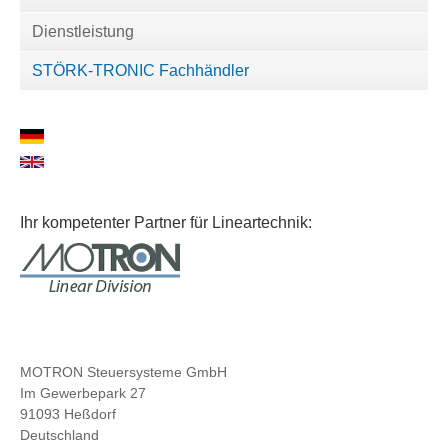
o
P
Dienstleistung
B
F
o
T
STÖRK-TRONIC Fachhändler
o
3
s
2
t
4
V
o
l
Ihr kompetenter Partner für Lineartechnik:
t
MOTRON Steuersysteme GmbH
Im Gewerbepark 27
91093 Heßdorf
Deutschland