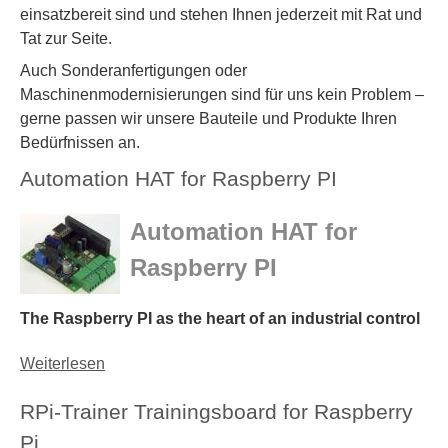
l
einsatzbereit sind und stehen Ihnen jederzeit mit Rat und
Tat zur Seite.
a
Auch Sonderanfertigungen oder
r
Maschinenmodernisierungen sind für uns kein Problem –
gerne passen wir unsere Bauteile und Produkte Ihren
Bedürfnissen an.
Automation HAT for Raspberry PI
Automation HAT for
Raspberry PI
The Raspberry PI as the heart of an industrial control
Weiterlesen
ü
b
RPi-Trainer Trainingsboard for Raspberry
e
r
Pi