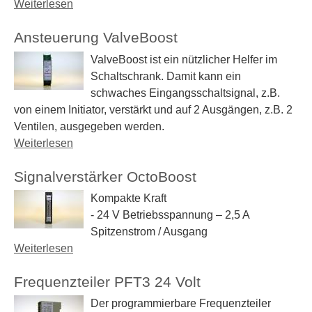
e
Weiterlesen
ü
B
e
a
i
r
b
a
u
s
b
7
Ansteuerung ValveBoost
e
s
e
p
u
2
r
i
ValveBoost ist ein nützlicher Helfer im
r
b
s
D
c
Schaltschrank. Damit kann ein
u
e
-
a
M
schwaches Eingangsschaltsignal, z.B.
n
r
G
t
a
von einem Initiator, verstärkt und auf 2 Ausgängen, z.B. 2
g
r
a
e
s
Ventilen, ausgegeben werden.
B
y
t
n
t
Weiterlesen
ü
a
P
e
l
e
b
s
i
w
o
r
Signalverstärker OctoBoost
e
i
a
g
I
r
c
Kompakte Kraft
y
g
I
A
M
- 24 V Betriebsspannung – 2,5 A
e
I
n
a
Spitzenstrom / Ausgang
r
s
s
Weiterlesen
ü
P
t
t
b
L
e
e
Frequenzteiler PFT3 24 Volt
e
C
u
r
r
Der programmierbare Frequenzteiler
-
e