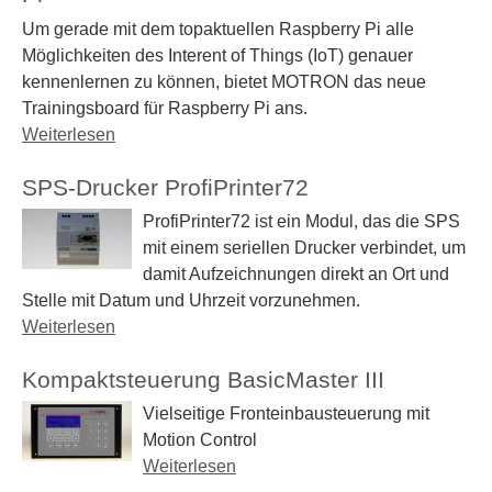
A
Um gerade mit dem topaktuellen Raspberry Pi alle
u
Möglichkeiten des Interent of Things (IoT) genauer
t
kennenlernen zu können, bietet MOTRON das neue
o
Trainingsboard für Raspberry Pi ans.
m
Weiterlesen
ü
a
b
t
SPS-Drucker ProfiPrinter72
e
i
r
ProfiPrinter72 ist ein Modul, das die
SPS
o
R
mit einem seriellen Drucker verbindet, um
n
P
damit Aufzeichnungen direkt an Ort und
H
i
Stelle mit Datum und Uhrzeit vorzunehmen.
A
-
Weiterlesen
ü
T
T
b
f
r
Kompaktsteuerung BasicMaster III
e
o
a
r
r
Vielseitige Fronteinbausteuerung mit
i
S
R
Motion Control
n
P
a
Weiterlesen
ü
e
S
s