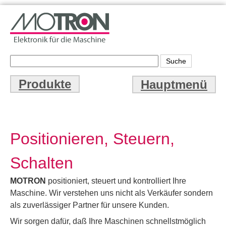
Direkt
zum
Inhalt
S
S
u
Produkte
c
Hauptmenü
u
h
c
e
h
Positionieren, Steuern,
f
Schalten
o
r
MOTRON
positioniert, steuert und kontrolliert Ihre
Maschine. Wir verstehen uns nicht als Verkäufer sondern
m
als zuverlässiger Partner für unsere Kunden.
u
Wir sorgen dafür, daß Ihre Maschinen schnellstmöglich